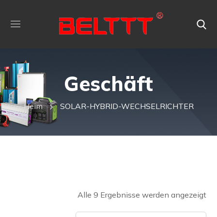
Geschäft
Heim
SOLAR-HYBRID-WECHSELRICHTER
Alle 9 Ergebnisse werden angezeigt