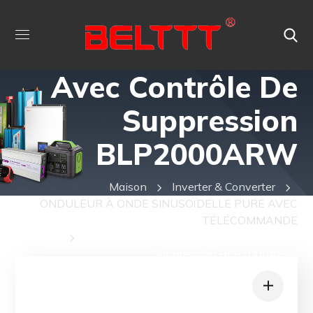
Onduleur
Sinusoïdal Pur
Avec Contrôle De
Suppression
BLP2000ARW
Maison
Inverter & Converter
ONDULEUR À ONDE SINUSOÏDELLE PURE AVEC
TÉLÉCOMMANDE
Onduleur Sinusoïdal Pur Avec Contrôle De
Suppression BLP2000ARW