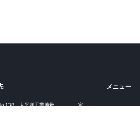
先
メニュー
No.138、太平洋工業地帯、
家
Guangshen Road、
私たちに関しては
広州、広州、
ポートフォリオ
中国