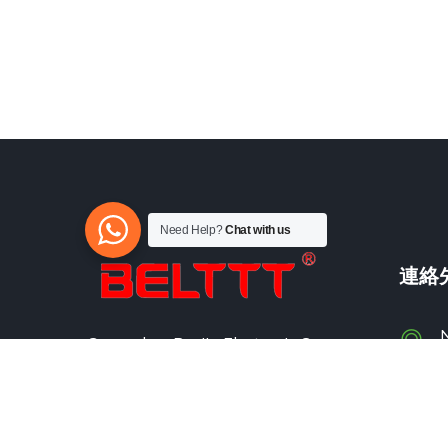
Need Help?
Chat with us
連絡
Guangzhou Poojin Electronic Co.,
Ltd. は、パワー インバーターの設
計、開発、製造、販売を専門とする
ハイテク企業です。