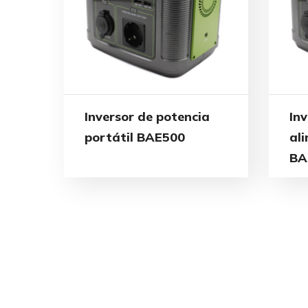
Inversor de potencia
In
portátil BAE500
al
BA