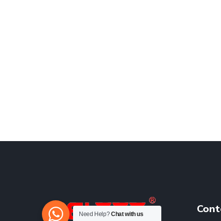
Cont
Need Help?
Chat with us