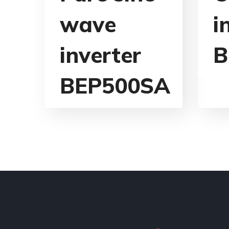
wave
i
inverter
B
BEP500SA