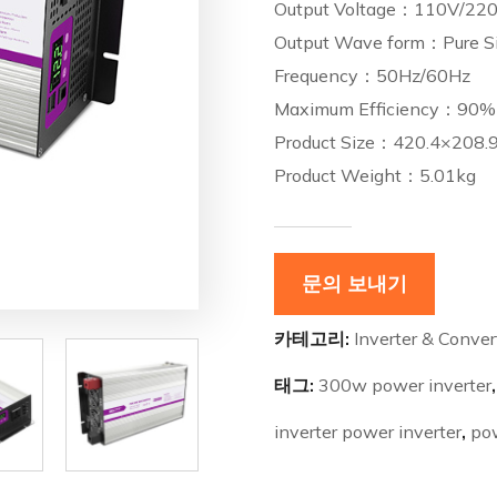
Output Voltage：110V/220
Output Wave form：Pure S
Frequency：50Hz/60Hz
Maximum Efficiency：90%
Product Size：420.4×208
Product Weight：5.01kg
문의 보내기
카테고리:
Inverter & Conver
태그:
300w power inverter
inverter power inverter
,
pow