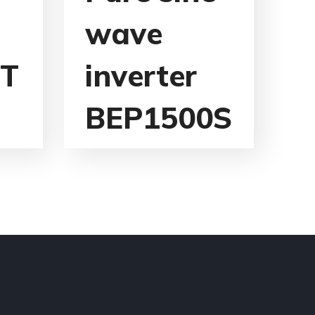
wave
ST
inverter
BEP1500S