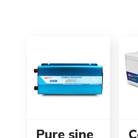
Pure sine
C