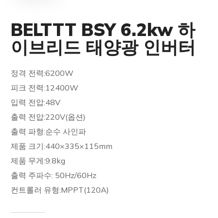
BELTTT BSY 6.2kw 하
이브리드 태양광 인버터
정격 전력:6200W
피크 전력:12400W
입력 전압:48V
출력 전압:220V(옵션)
출력 파형:순수 사인파
제품 크기:440×335×115mm
제품 무게:9.8kg
출력 주파수: 50Hz/60Hz
컨트롤러 유형:MPPT(120A)